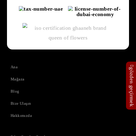
Ana
gözden geçirmek
Mağaza
Blog
Bize Ulaşın
Hakkımızda