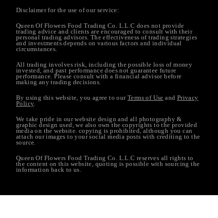
Disclaimer for the use of our service:
Queen Of Flowers Food Trading Co. L.L.C does not provide
trading advice and clients are encouraged to consult with their
personal trading advisors. The effectiveness of trading strategies
and investments depends on various factors and individual
circumstances.
All trading involves risk, including the possible loss of money
invested, and past performance does not guarantee future
performance. Please consult with a financial advisor before
making any trading decisions.
By using this website, you agree to our
Terms of Use
and
Privacy
Policy
.
We take pride in our website design and all photography &
graphic design used, we also own the copyrights to the provided
media on the website. copying is prohibited, although you can
attach our images to your social media posts with crediting to the
source.
Queen Of Flowers Food Trading Co. L.L.C reserves all rights to
the content on this website, quoting is possible with sourcing the
information back to us.