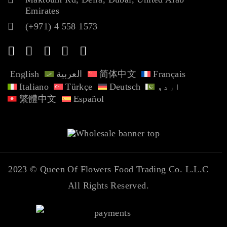
Emirates
(+971) 4 558 1573
English
العربية
简体中文
Français
Italiano
Türkçe
Deutsch
اردو
繁體中文
Español
2023 ©
Queen Of Flowers Food Trading Co. L.L.C
All Rights Reserved.