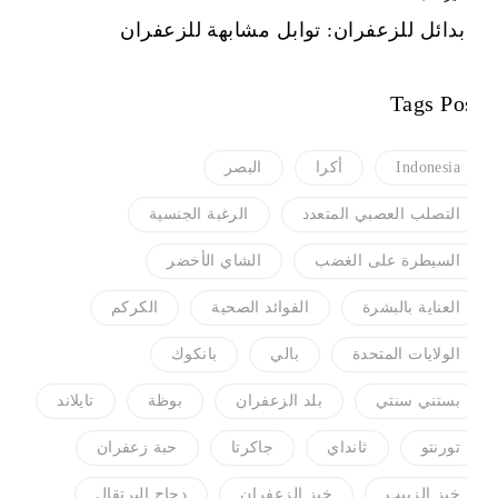
5 بدائل للزعفران: توابل مشابهة للزعفران
Tags Post
Indonesia
أكرا
البصر
التصلب العصبي المتعدد
الرغبة الجنسية
السيطرة على الغضب
الشاي الأخضر
العناية بالبشرة
الفوائد الصحية
الكركم
الولايات المتحدة
بالي
بانكوك
بستني سنتي
بلد الزعفران
بوظة
تايلاند
تورنتو
ثانداي
جاكرتا
حبة زعفران
خبز الزبيب
خبز الزعفران
دجاج البرتقال