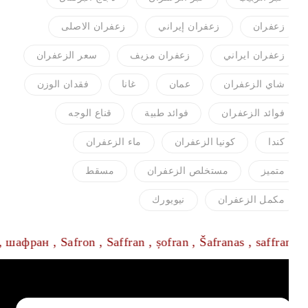
زعفران
زعفران إيراني
زعفران الاصلی
زعفران ايراني
زعفران مزیف
سعر الزعفران
شاي الزعفران
عمان
غانا
فقدان الوزن
فوائد الزعفران
فوائد طبية
قناع الوجه
كندا
كونيا الزعفران
ماء الزعفران
متميز
مستخلص الزعفران
مسقط
مکمل الزعفران
نيويورك