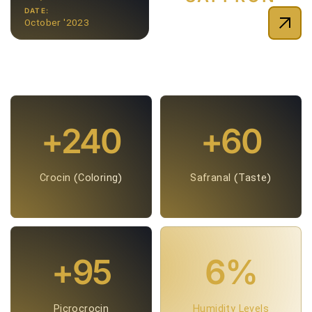
DATE:
October '2023
240
60
Crocin (Coloring)
Safranal (Taste)
95
6
Picrocrocin
Humidity Levels