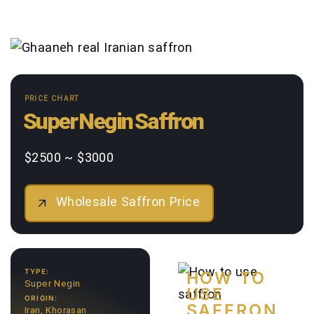
PRICE CHART
Super Negin Saffron
$2500 ~ $3000
Wholesale Saffron Price
TYPE:
HOW TO
Super Negin
USE
ORIGIN:
SAFFRON
Iran, Khorasan