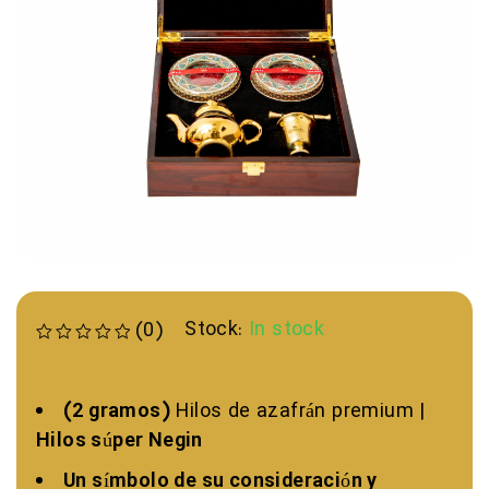
Stock:
In stock
(0)
Valorado con
de 5
(2 gramos)
Hilos de azafrán premium |
Hilos súper Negin
Un símbolo de su consideración y