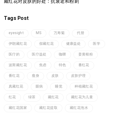
藏红花对皮肤的好处：抗衰老和粉刺
Tags Post
eyesight
MS
万寿菊
代替
伊朗藏红花
假藏红花
健康益处
医学
医疗的
医疗益处
咖喱
姜黄根粉
波斯藏红花
焦虑
特色
番红花
番红花
瘦身
皮肤
皮肤护理
真藏红花
眼病
睡觉
种植藏红花
红花
绿茶
藏红花
藏红花为儿童
藏红花国家
藏红花提取
藏红花泡水