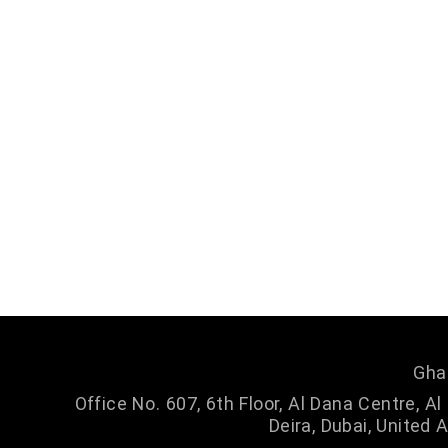
Gha
Office No. 607, 6th Floor, Al Dana Centre, A
Deira, Dubai, United 