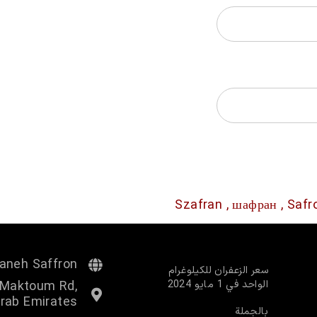
aneh Saffron
سعر الزعفران للكيلوغرام
الواحد في 1 مايو 2024
l Maktoum Rd,
Arab Emirates
بالجملة